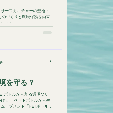
、サーフカルチャーの聖地・
ものづくりと環境保護を両立
ています。
2分
境を守る？
ETボトルから創る透明なサー
びる！ ペットボトルから生
ムーブメント「PETボトル・
h)」が始動！