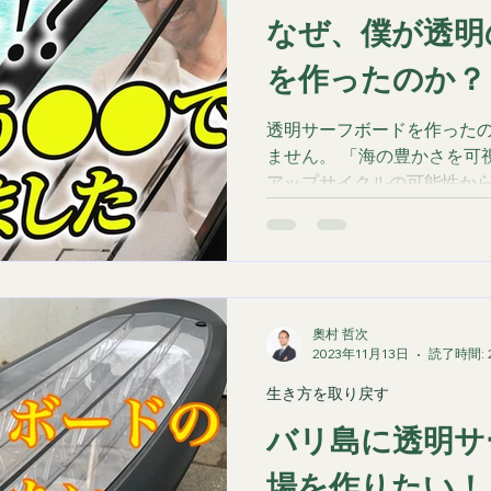
なぜ、僕が透明
を作ったのか？
透明サーフボードを作った
ません。 「海の豊かさを可
アップサイクルの可能性から
ある思想をまとめました。
奧村 哲次
2023年11月13日
読了時間: 
生き方を取り戻す
バリ島に透明サ
場を作りたい！