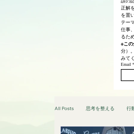
誤の
正解
を置
テー
仕事
るた
※こ
分）
みて
Email
All Posts
思考を整える
行