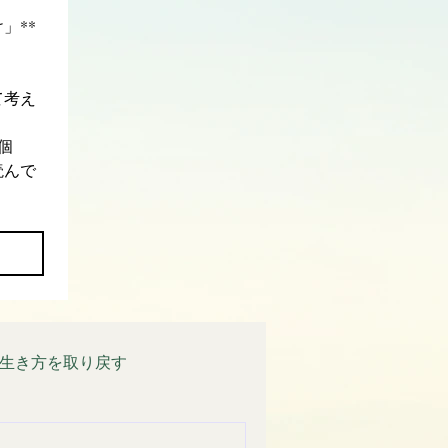
」**
て考え
個
読んで
生き方を取り戻す