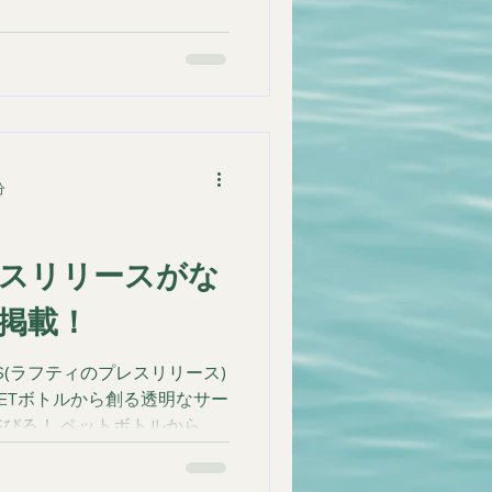
tml/rd/p/000000007.0001085
の記事が、複数メディアにとりあげ
サーフボードを廃棄ペットボ
構築しました。 地球の海洋
をリサイクルとして、 弊社
プリンターで透明のサーフボー
て、地球を綺麗にする活動を
分
コ活動にハードルがあるとこ
コな活動人として増やし、地
でなく、この活動をSNSで発
スリリースがな
域を超えて、エコ活動を広げ
ア掲載！
でなく世界中に旅行に行き、
ってトリップにいく。 そし
ES(ラフティのプレスリリース)
ETボトルから創る透明なサー
びる！ ペットボトルから生
ムーブメント「PETボトル・
h)」が始動！