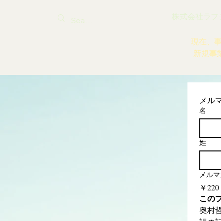
株式会社ラフティ |
現在、
新規事
メル
名
姓
メルマ
￥220
この
奥村