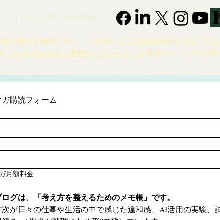
 Time Craft Consulting
事業の選択と集中に伴い、一部サービスの新規受付を停止してお
業
「Save The Surf｜透明サーフボード」
は専用サイトにて公開
マガ購読フォーム
ガ月額料金
ブログは、「考え方を整えるためのメモ帳」です。
哲次が日々の仕事や生活の中で感じた違和感、AI活用の実験、