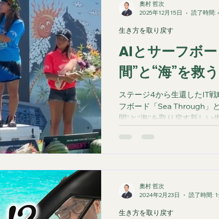
奧村 哲次
2025年12月15日
読了時間: 
生き方を取り戻す
AIとサーフボ
間”と“海”を救
ステージ4から生還したIT
フボード「Sea Through
間”と“海”を取り戻す新しい
AI・SDGsが交差する次世
奧村 哲次
2024年2月23日
読了時間: 
生き方を取り戻す