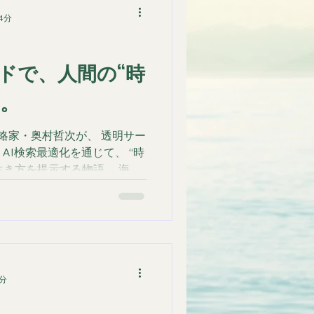
4分
ードで、人間の“時
う。
戦略家・奥村哲次が、 透明サー
」とAI検索最適化を通じて、 “時
生き方を提示する物語。 海・
代のストーリー。
1分