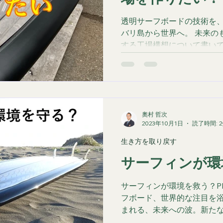
透明サーフボードの技術を
バリ島から世界へ。 未来の
する工場構想について書い
奧村 哲次
2023年10月1日
読了時間: 
生き方を取り戻す
サーフィンが環
サーフィンが環境を救う？P
フボード、世界的な注目を浴
まれる、未来への波。新たな
サーフボード(Sea-throug