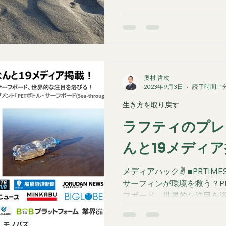
https://prtimes.jp/main/h
69.html このラフティ
られ、話題を呼んでいる。 
トルで、作り直すスキームを
ゴミである廃棄ペットボトル
ラフティが買い取り、３D
奧村 哲次
ドを作る。 この活動を広げ
2023年9月3日
読了時間: 1
推進する。 ユーザーは、エ
生き方を取り戻す
ろを、 購入するだけで、エ
球を守っていく。 購入だけ
ラフティのプレ
信するだけで、 自己満足の
んと19メディ
ていく。 実際に、日本だけ
この透明のサーフボードをも
て、綺麗な海
メディアハック✌ ■PRTIM
サーフィンが環境を救う？P
フボード、世界的な注目を浴
まれる、未来への波。新たな
サーフボード(Sea-throug