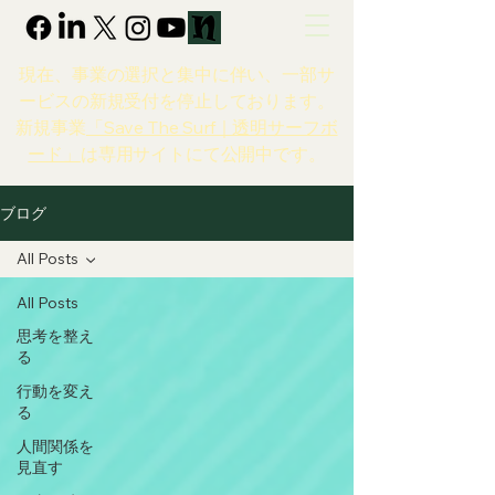
現在、事業の選択と集中に伴い、一部サ
ービスの新規受付を停止しております。
新規事業
「Save The Surf｜透明サーフボ
ード」
は専用サイトにて公開中です。
ブログ
All Posts
All Posts
思考を整え
る
行動を変え
る
人間関係を
見直す