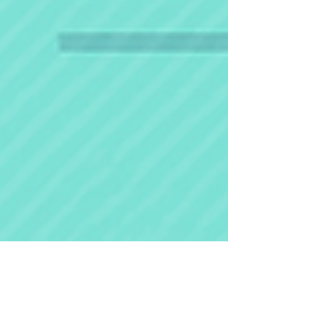
奧村 哲次