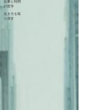
仕事と時間
の哲学
生き方を取
り戻す