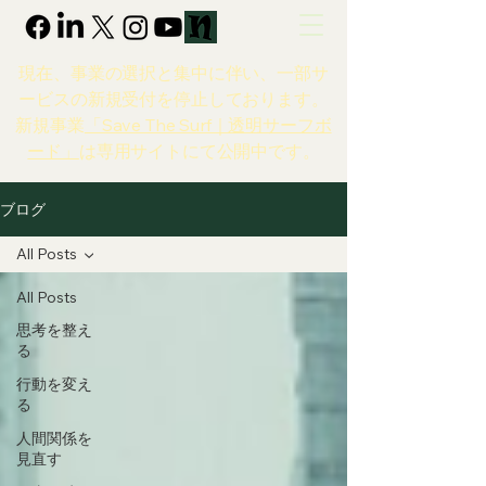
現在、事業の選択と集中に伴い、一部サ
ービスの新規受付を停止しております。
新規事業
「Save The Surf｜透明サーフボ
ード」
は専用サイトにて公開中です。
ブログ
All Posts
All Posts
思考を整え
る
行動を変え
る
人間関係を
見直す