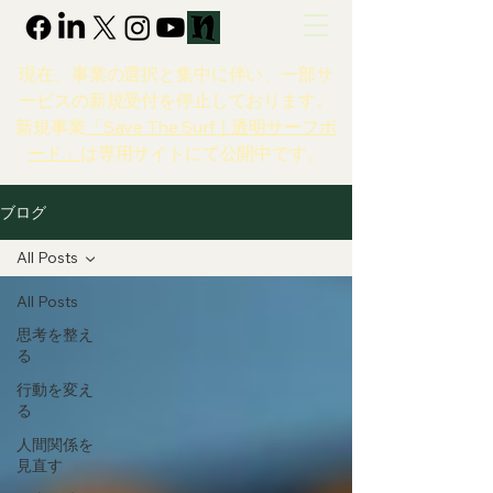
現在、事業の選択と集中に伴い、一部サ
ービスの新規受付を停止しております。
新規事業
「Save The Surf｜透明サーフボ
ード」
は専用サイトにて公開中です。
ブログ
All Posts
All Posts
思考を整え
る
行動を変え
る
人間関係を
見直す