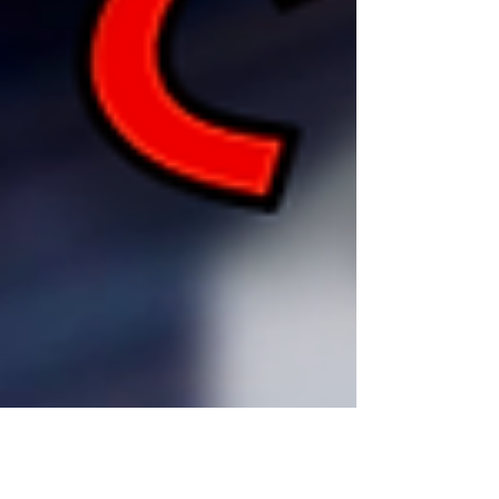
奧村 哲次