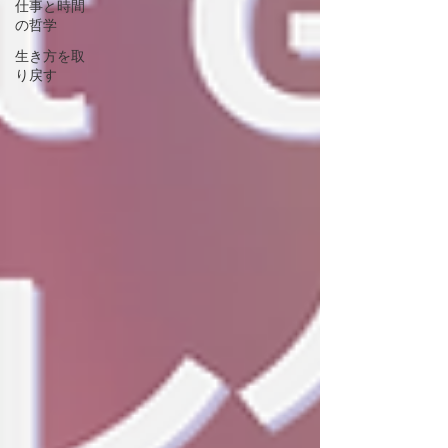
仕事と時間
の哲学
生き方を取
り戻す