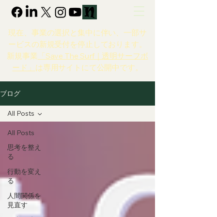
現在、事業の選択と集中に伴い、一部サ
ービスの新規受付を停止しております。
新規事業
「Save The Surf｜透明サーフボ
ード」
は専用サイトにて公開中です。
ブログ
All Posts
All Posts
思考を整え
る
行動を変え
る
人間関係を
見直す