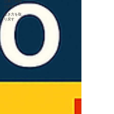
仕事と時間
の哲学
生き方を取
り戻す