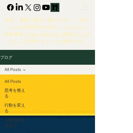
現在、事業の選択と集中に伴い、一部サ
ービスの新規受付を停止しております。
新規事業
「Save The Surf｜透明サーフボ
ード」
は専用サイトにて公開中です。
ブログ
All Posts
All Posts
思考を整え
る
行動を変え
る
人間関係を
見直す