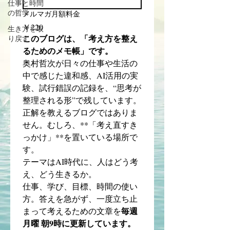
仕事と時間
の哲学
メルマガ月額料金
￥220
生き方を取
このブログは、「考え方を整え
り戻す
るためのメモ帳」です。
奥村哲次が日々の仕事や生活の
中で感じた違和感、AI活用の実
験、試行錯誤の記録を、“思考が
整理される形”で残しています。
正解を教えるブログではありま
せん。むしろ、**「考え直すき
っかけ」**を置いている場所で
す。
テーマはAI時代に、人はどう考
え、どう生きるか。
仕事、学び、目標、時間の使い
方。答えを急がず、一度立ち止
毎週
まって考えるための文章を
月曜 朝9時に更新しています。