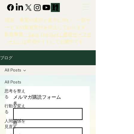
現在、事業の選択と集中に伴い、一部サ
ービスの新規受付を停止しております。
新規事業
「Save The Surf｜透明サーフボ
ード」
は専用サイトにて公開中です。
ブログ
All Posts
All Posts
思考を整え
メルマガ購読フォーム
る
名
行動を変え
る
人間関係を
姓
見直す