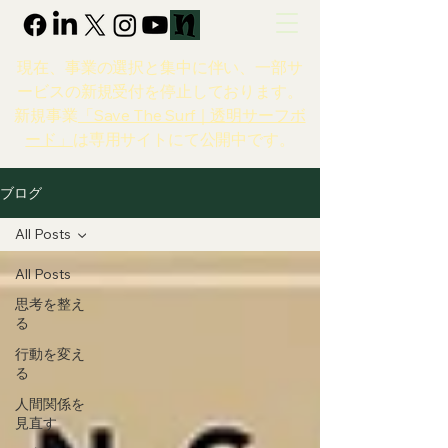
現在、事業の選択と集中に伴い、一部サ
ービスの新規受付を停止しております。
新規事業
「Save The Surf｜透明サーフボ
ード」
は専用サイトにて公開中です。
ブログ
All Posts
All Posts
思考を整え
る
行動を変え
る
人間関係を
見直す