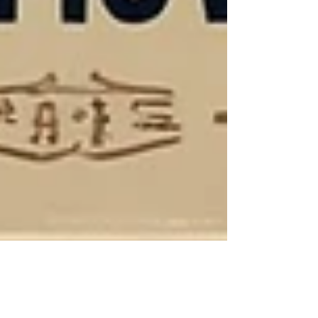
奧村 哲次