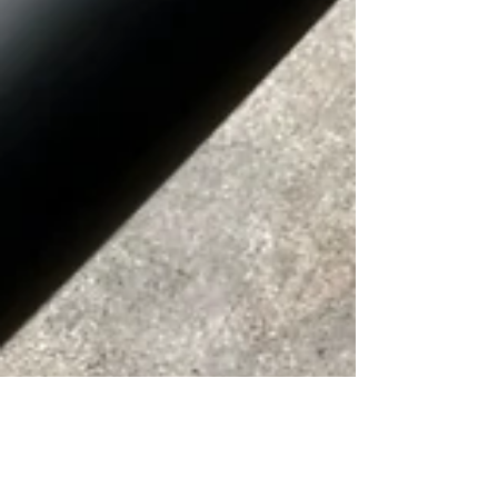
奧村 哲次