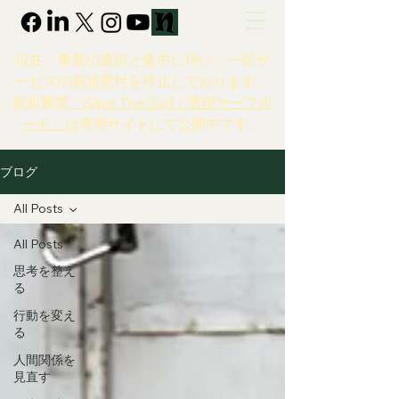
現在、事業の選択と集中に伴い、一部サ
ービスの新規受付を停止しております。
新規事業
「Save The Surf｜透明サーフボ
ード」
は専用サイトにて公開中です。
ブログ
All Posts
All Posts
思考を整え
る
行動を変え
る
人間関係を
見直す