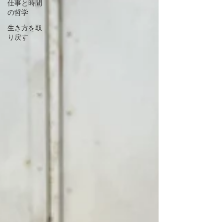
仕事と時間
の哲学
生き方を取
り戻す