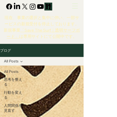
現在、事業の選択と集中に伴い、一部サ
ービスの新規受付を停止しております。
新規事業
「Save The Surf｜透明サーフボ
ード」
は専用サイトにて公開中です。
ブログ
All Posts
All Posts
思考を整え
る
行動を変え
る
人間関係を
見直す