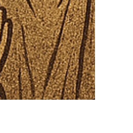
奧村 哲次