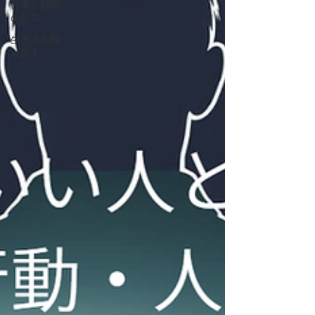
仕事と時間
の哲学
生き方を取
り戻す