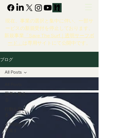
現在、事業の選択と集中に伴い、一部サ
ービスの新規受付を停止しております。
新規事業
「Save The Surf｜透明サーフボ
ード」
は専用サイトにて公開中です。
ブログ
All Posts
All Posts
思考を整え
る
行動を変え
る
人間関係を
見直す