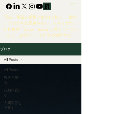
現在、事業の選択と集中に伴い、一部サ
ービスの新規受付を停止しております。
新規事業
「Save The Surf｜透明サーフボ
ード」
は専用サイトにて公開中です。
ブログ
All Posts
All Posts
思考を整え
る
行動を変え
る
人間関係を
見直す