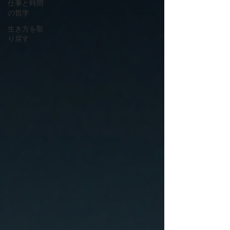
仕事と時間
の哲学
生き方を取
り戻す