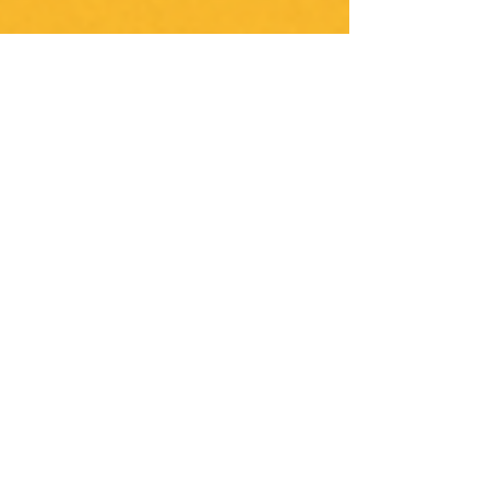
奧村 哲次
2025年7月4日
読了時間: 4分
行動を変える
🎓 連載 第2章：時短キーボード
術で人生が変わる
Ctrl＋Z、辞書登録、ブラインドタッチ── マウス
を減らすだけで、作業効率は劇的に向上します。
誰でも今すぐできるキーボード術で、“使える”か
ら“使い倒せる”PCユーザーへ。