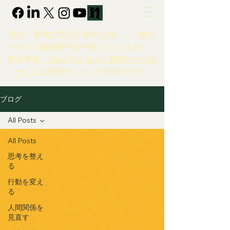
現在、事業の選択と集中に伴い、一部サ
ービスの新規受付を停止しております。
新規事業
「Save The Surf｜透明サーフボ
ード」
は専用サイトにて公開中です。
ブログ
All Posts
All Posts
思考を整え
る
行動を変え
る
人間関係を
見直す