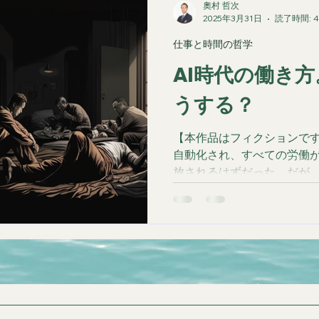
奧村 哲次
2025年3月31日
読了時間: 
仕事と時間の哲学
AI時代の働き
うする？
【本作品はフィクションです
自動化され、すべての労働
放されるはずだった。だが
べるものなのだろうか？