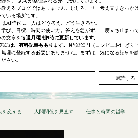
記録を、“思考が整理される形”で残しています。
を教えるブログではありません。むしろ、**「考え直すきっかけ
いている場所です。
マはAI時代に、人はどう考え、どう生きるか。
、学び、目標、時間の使い方。答えを急がず、一度立ち止まっ
毎週月曜 朝9時に更新しています。
めの文章を
の先には、有料記事もあります。
月額220円（コンビニおにぎり1
。無理に登録する必要はありません。まずは、気になる記事を
ください。
*
購読する
動を変える
人間関係を見直す
仕事と時間の哲学