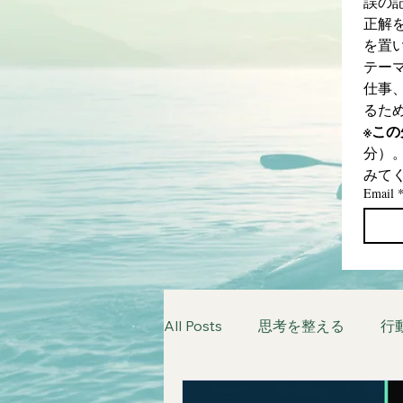
誤の
正解
を置
テー
仕事
るた
※こ
分）
みて
Email
All Posts
思考を整える
行