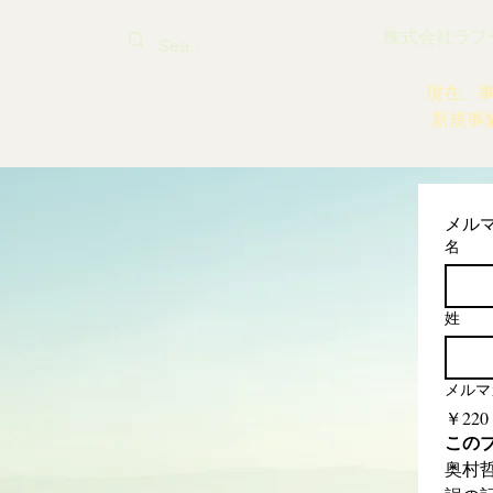
株式会社ラフティ |
現在、
新規事
メル
名
姓
メルマ
￥220
この
奥村