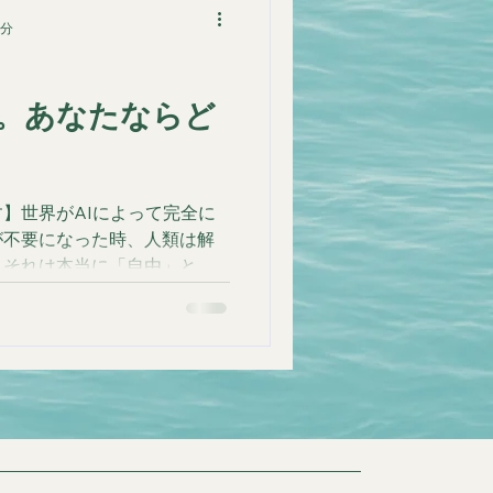
4分
方。あなたならど
】世界がAIによって完全に
が不要になった時、人類は解
、それは本当に「自由」と呼