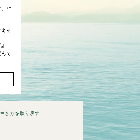
」**
て考え
個
読んで
生き方を取り戻す