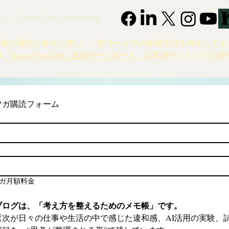
 Time Craft Consulting
事業の選択と集中に伴い、一部サービスの新規受付を停止してお
業
「Save The Surf｜透明サーフボード」
は専用サイトにて公開
マガ購読フォーム
ガ月額料金
ブログは、「考え方を整えるためのメモ帳」です。
哲次が日々の仕事や生活の中で感じた違和感、AI活用の実験、