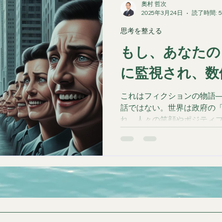
奧村 哲次
2025年3月24日
読了時間: 
思考を整える
もし、あなたの
に監視され、数
これはフィクションの物語
話ではない。世界は政府の
れ、人々の笑顔やポジティ
る。人々は常に笑顔を保ち
と幸福度が下がり、社会的
は「本当に幸せなのか？」