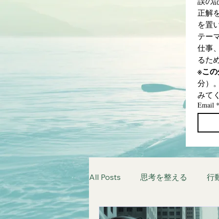
誤の
正解
を置
テー
仕事
るた
※こ
分）
みて
Email
All Posts
思考を整える
行