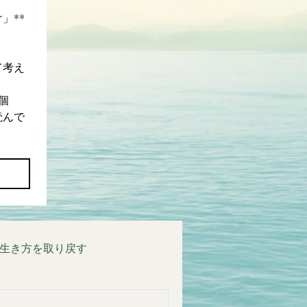
」**
て考え
個
読んで
生き方を取り戻す