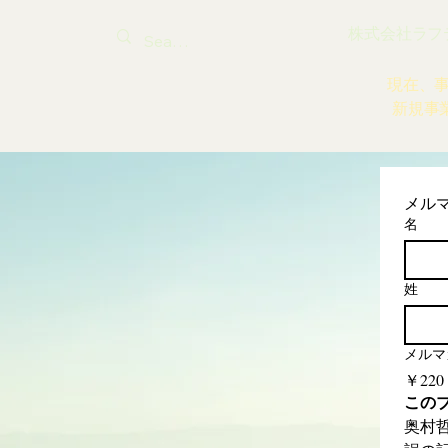
株式会社ラフティ |
現在、
新規事
メル
名
姓
メルマ
￥220
この
奥村