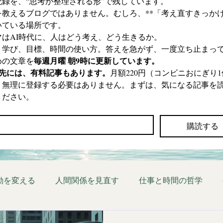
記録を、“思考が整理される形”で残しています。
を教えるブログではありません。むしろ、**「考え直すきっかけ
いている場所です。
マはAI時代に、人はどう考え、どう生きるか。
、学び、目標、時間の使い方。答えを急がず、一度立ち止まっ
毎週月曜 朝9時に更新しています。
めの文章を
の先には、有料記事もあります。
月額220円（コンビニおにぎり1
。無理に登録する必要はありません。まずは、気になる記事を
ください。
*
購読する
動を変える
人間関係を見直す
仕事と時間の哲学