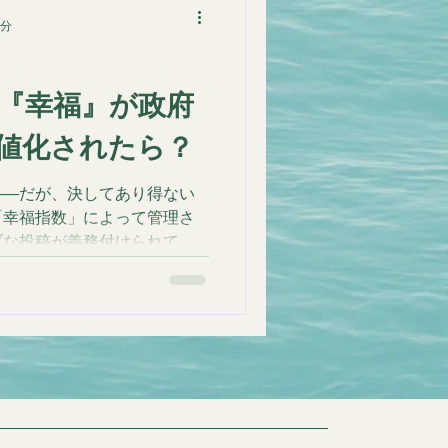
5分
『幸福』が政府
値化されたら？
——だが、決してあり得ない
「幸福指数」によって管理さ
ブな投稿が義務付けられてい
、ポジティブな投稿をしない
地位を失う。しかし、主人公
と疑問