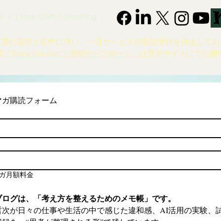
 Time Craft Consulting
事業の選択と集中に伴い、一部サービスの新規受付を停止してお
業
「Save The Surf｜透明サーフボード」
は専用サイトにて公開
マガ購読フォーム
ガ月額料金
ブログは、「考え方を整えるためのメモ帳」です。
哲次が日々の仕事や生活の中で感じた違和感、AI活用の実験、