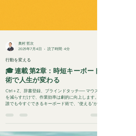
奧村 哲次
2025年7月4日
読了時間: 4分
行動を変える
🎓 連載 第2章：時短キーボード
術で人生が変わる
Ctrl＋Z、辞書登録、ブラインドタッチ── マウス
を減らすだけで、作業効率は劇的に向上します。
誰でも今すぐできるキーボード術で、“使える”か
ら“使い倒せる”PCユーザーへ。