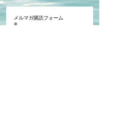
メルマガ購読フォーム
名
姓
メルマガ月額料金
￥220
このブログは、「考え方を整え
るためのメモ帳」です。
奥村哲次が日々の仕事や生活の
中で感じた違和感、AI活用の実
験、試行錯誤の記録を、“思考が
整理される形”で残しています。
正解を教えるブログではありま