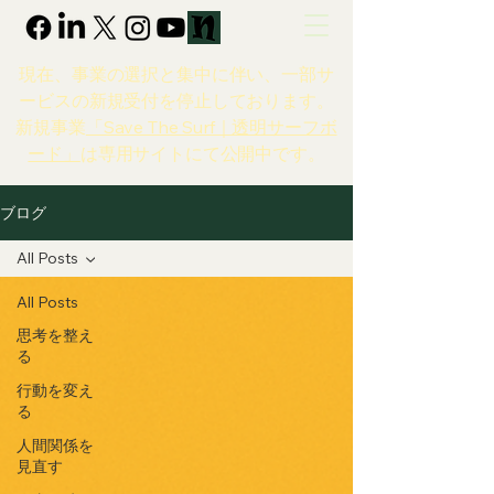
現在、事業の選択と集中に伴い、一部サ
ービスの新規受付を停止しております。
新規事業
「Save The Surf｜透明サーフボ
ード」
は専用サイトにて公開中です。
ブログ
All Posts
All Posts
思考を整え
る
行動を変え
る
人間関係を
見直す