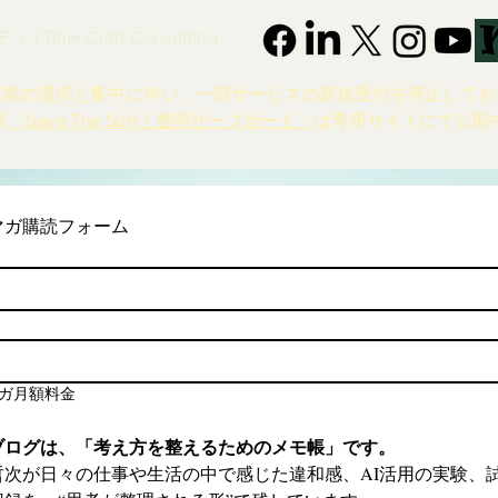
 Time Craft Consulting
事業の選択と集中に伴い、一部サービスの新規受付を停止してお
業
「Save The Surf｜透明サーフボード」
は専用サイトにて公開
マガ購読フォーム
ガ月額料金
ブログは、「考え方を整えるためのメモ帳」です。
哲次が日々の仕事や生活の中で感じた違和感、AI活用の実験、