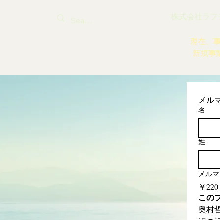
株式会社ラフティ |
現在、
新規事
メル
名
姓
メルマ
￥220
この
奥村