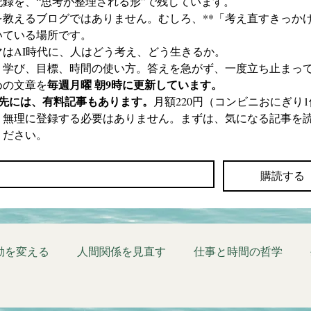
記録を、“思考が整理される形”で残しています。
を教えるブログではありません。むしろ、**「考え直すきっかけ
いている場所です。
マはAI時代に、人はどう考え、どう生きるか。
、学び、目標、時間の使い方。答えを急がず、一度立ち止まっ
毎週月曜 朝9時に更新しています。
めの文章を
の先には、有料記事もあります。
月額220円（コンビニおにぎり1
。無理に登録する必要はありません。まずは、気になる記事を
ください。
*
購読する
動を変える
人間関係を見直す
仕事と時間の哲学