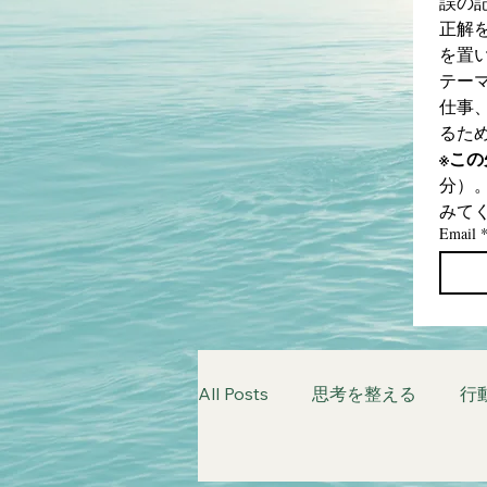
誤の
正解
を置
テー
仕事
るた
※こ
分）
みて
Email
All Posts
思考を整える
行