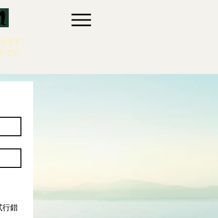
ります。
中です。
試行錯