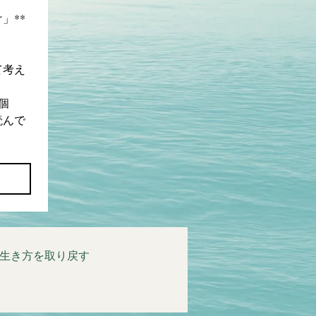
」**
て考え
個
読んで
生き方を取り戻す