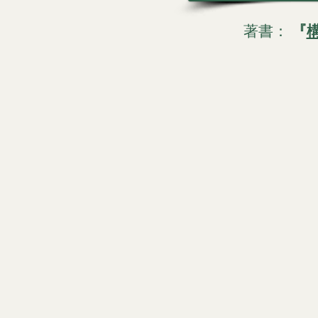
著書：
『