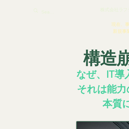
株式会社ラフティ |
現在、
新規事
構造
なぜ、IT
それは能力
本質