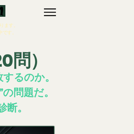
ります。
中です。
0問）
敗するのか。
”の問題だ。
診断。