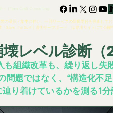
 Time Craft Consulting
事業の選択と集中に伴い、一部サービスの新規受付を停止してお
業
「Save The Surf｜透明サーフボード」
は専用サイトにて公開
崩壊レベル診断（2
導入も組織改革も、繰り返し失
の問題ではなく、“構造化不足
に辿り着けているかを測る1分