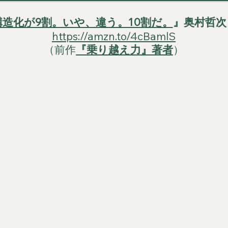
構造化が9割。いや、違う。10割だ。
』奥村哲次 K
https://amzn.to/4cBamlS
（前作
『乗り越え力』著者
）