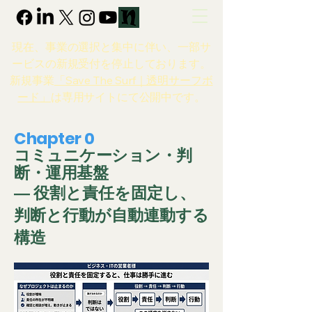
現在、事業の選択と集中に伴い、一部サ
ービスの新規受付を停止しております。
新規事業
「Save The Surf｜透明サーフボ
ード」
は専用サイトにて公開中です。
Chapter 0
コミュニケーション・判
断・運用基盤
― 役割と責任を固定し、
判断と行動が自動連動する
構造