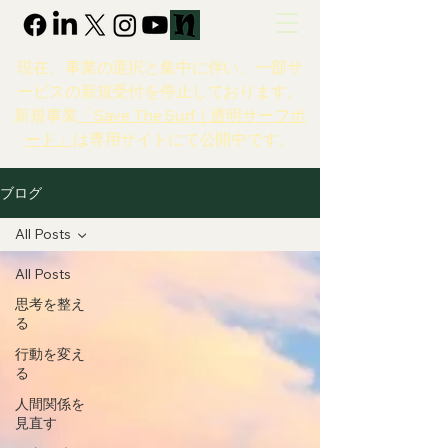
現在、事業の選択と集中に伴い、一部サ
ービスの新規受付を停止しております。
新規事業
「Save The Surf｜透明サーフボ
ード」
は専用サイトにて公開中です。
ブログ
All Posts
All Posts
思考を整え
る
行動を変え
る
人間関係を
見直す