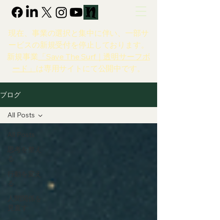
現在、事業の選択と集中に伴い、一部サ
ービスの新規受付を停止しております。
新規事業
「Save The Surf｜透明サーフボ
ード」
は専用サイトにて公開中です。
ブログ
All Posts
All Posts
思考を整え
る
行動を変え
る
人間関係を
見直す