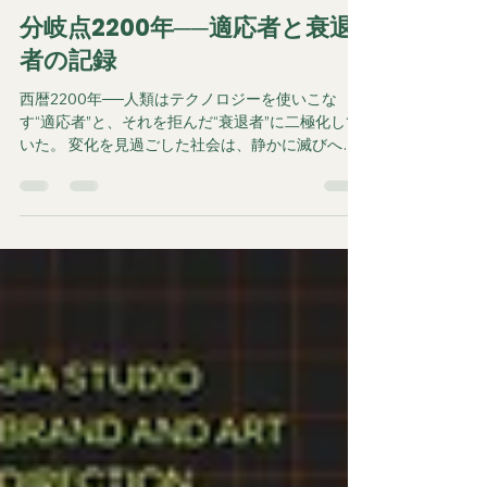
生き方を取り戻す
分岐点2200年──適応者と衰退
者の記録
西暦2200年──人類はテクノロジーを使いこな
す“適応者”と、それを拒んだ“衰退者”に二極化して
いた。 変化を見過ごした社会は、静かに滅びへの
道を歩む。これは未来の物語であり、現代への警
告でもある。