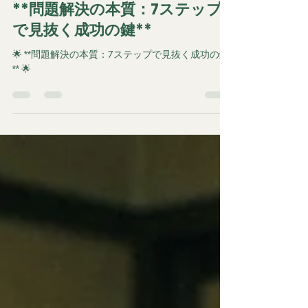
奧村 哲次
2025年3月10日
読了時間: 3分
行動を変える
**問題解決の本質：7ステップ
で見抜く成功の鍵**
🌟 **問題解決の本質：7ステップで見抜く成功の鍵
** 🌟