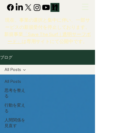
現在、事業の選択と集中に伴い、一部サ
ービスの新規受付を停止しております。
新規事業
「Save The Surf｜透明サーフボ
ード」
は専用サイトにて公開中です。
ブログ
All Posts
All Posts
思考を整え
る
行動を変え
る
人間関係を
見直す