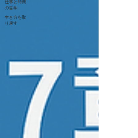
仕事と時間
の哲学
生き方を取
り戻す