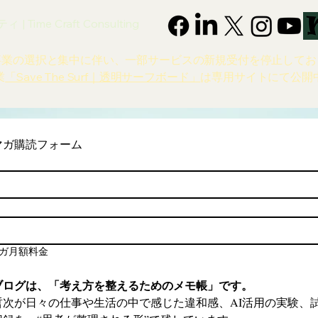
 Time Craft Consulting
事業の選択と集中に伴い、一部サービスの新規受付を停止してお
業
「Save The Surf｜透明サーフボード」
は専用サイトにて公開
マガ購読フォーム
ガ月額料金
ブログは、「考え方を整えるためのメモ帳」です。
哲次が日々の仕事や生活の中で感じた違和感、AI活用の実験、