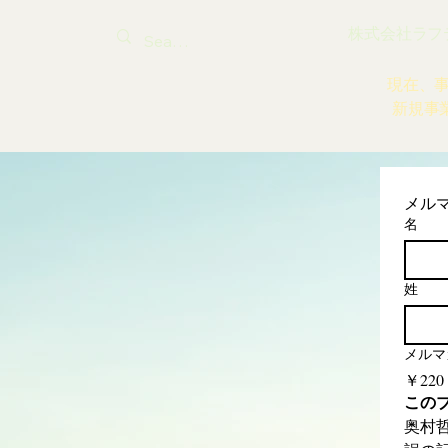
株式会社ラフティ |
現在、
新規事
メル
名
姓
メルマ
￥220
この
奥村