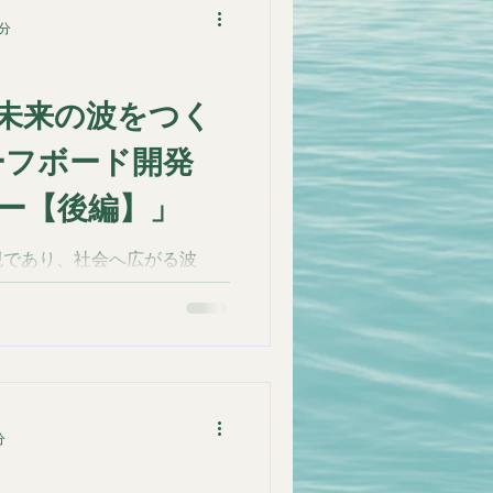
2分
未来の波をつく
ーフボード開発
ー【後編】」
現であり、社会へ広がる波
を見つめ、自分のための挑戦
9/16–21のWSL
戦へ向けた想いも収録。 深層
分