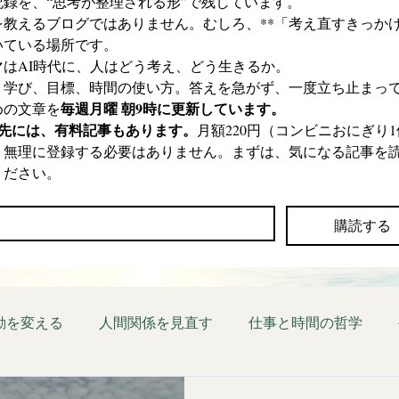
記録を、“思考が整理される形”で残しています。
を教えるブログではありません。むしろ、**「考え直すきっかけ
いている場所です。
マはAI時代に、人はどう考え、どう生きるか。
、学び、目標、時間の使い方。答えを急がず、一度立ち止まっ
毎週月曜 朝9時に更新しています。
めの文章を
の先には、有料記事もあります。
月額220円（コンビニおにぎり1
。無理に登録する必要はありません。まずは、気になる記事を
ください。
*
購読する
動を変える
人間関係を見直す
仕事と時間の哲学