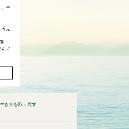
」**
て考え
個
読んで
生き方を取り戻す