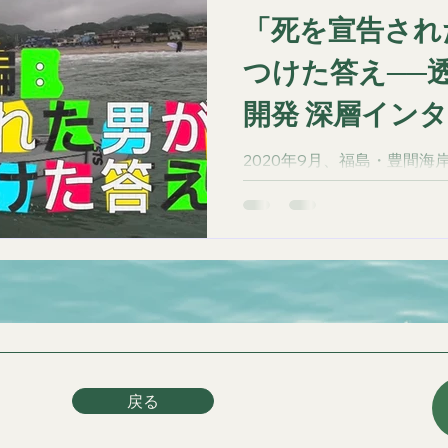
「死を宣告され
つけた答え──
開発 深層イン
編】」
2020年9月、福島・豊間
像が浮かんだ。 ステージ4
断、22億円プロジェクト──
が、ひとつの答えへ収束して
層インタビュー【前編】。
戻る