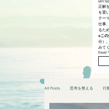
誤の
正解
を置
テー
仕事
るた
※こ
分）
みて
Email
All Posts
思考を整える
行