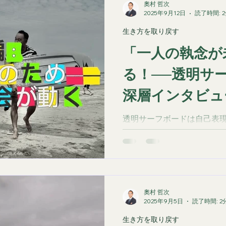
奧村 哲次
2025年9月12日
読了時間: 
生き方を取り戻す
「一人の執念が
る！──透明サ
深層インタビュ
透明サーフボードは自己表
紋。 「利己と利他」の境界
が人と海を動かす理由を語る。 
QS6000（愛知・田原）参
インタビュー【後編】。
奧村 哲次
2025年9月5日
読了時間: 2
生き方を取り戻す