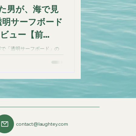
た男が、海で見
透明サーフボード
タビュー【前
海岸で「透明サーフボード」の
の癌、子どもを持たない決
 “何を遺せるのか”という問い
いく。 行動の原点を語る深
contact@laughtey.com