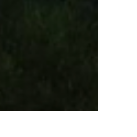
奧村 哲次