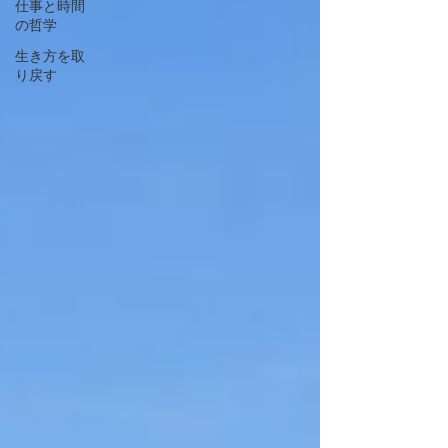
仕事と時間
の哲学
生き方を取
り戻す