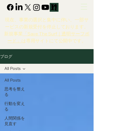
現在、事業の選択と集中に伴い、一部サ
ービスの新規受付を停止しております。
新規事業
「Save The Surf｜透明サーフボ
ード」
は専用サイトにて公開中です。
ブログ
All Posts
All Posts
思考を整え
る
行動を変え
る
人間関係を
見直す