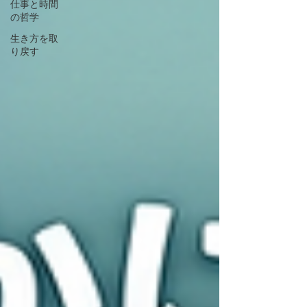
仕事と時間
の哲学
生き方を取
り戻す