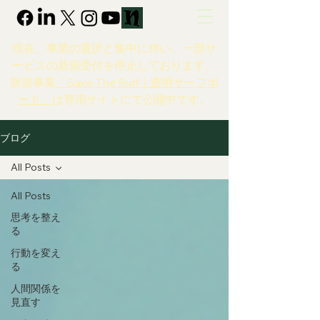
現在、事業の選択と集中に伴い、一部サ
ービスの新規受付を停止しております。
新規事業
「Save The Surf｜透明サーフボ
ード」
は専用サイトにて公開中です。
ブログ
All Posts
All Posts
思考を整え
る
行動を変え
る
人間関係を
見直す