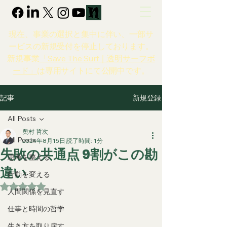
現在、事業の選択と集中に伴い、一部サ
ービスの新規受付を停止しております。
新規事業
「Save The Surf｜透明サーフボ
ード」
は専用サイトにて公開中です。
新規登録
記事
All Posts
奧村 哲次
All Posts
2024年8月15日
読了時間: 1分
失敗の共通点 9割がこの勘
思考を整える
違い
行動を変える
5つ星のうちNaNと評価されています。
人間関係を見直す
仕事と時間の哲学
生き方を取り戻す