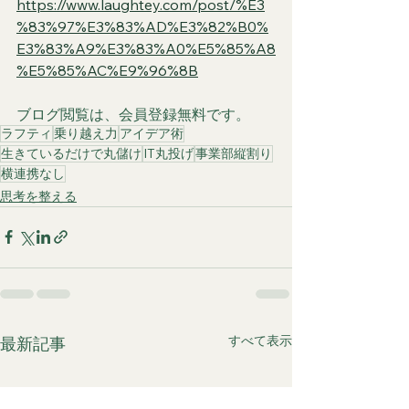
https://www.laughtey.com/post/%E3
%83%97%E3%83%AD%E3%82%B0%
E3%83%A9%E3%83%A0%E5%85%A8
%E5%85%AC%E9%96%8B
ブログ閲覧は、会員登録無料です。
ラフティ
乗り越え力
アイデア術
生きているだけで丸儲け
IT丸投げ
事業部縦割り
横連携なし
思考を整える
すべて表示
最新記事