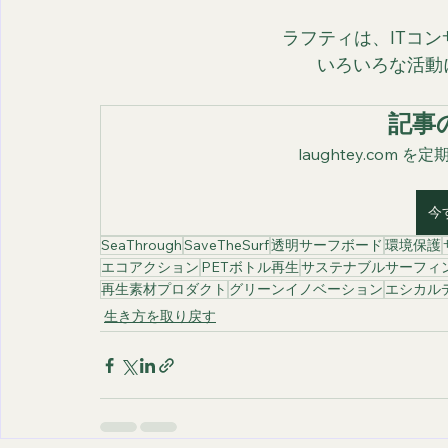
ラフティは、ITコ
いろいろな活動
記事
laughtey.com
今
SeaThrough
SaveTheSurf
透明サーフボード
環境保護
エコアクション
PETボトル再生
サステナブルサーフィ
再生素材プロダクト
グリーンイノベーション
エシカル
生き方を取り戻す