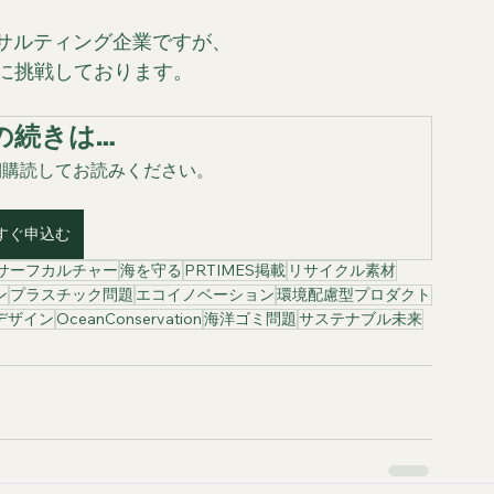
ンサルティング企業ですが、
に挑戦しております。
の続きは…
 を定期購読してお読みください。
すぐ申込む
サーフカルチャー
海を守る
PRTIMES掲載
リサイクル素材
ン
プラスチック問題
エコイノベーション
環境配慮型プロダクト
デザイン
OceanConservation
海洋ゴミ問題
サステナブル未来