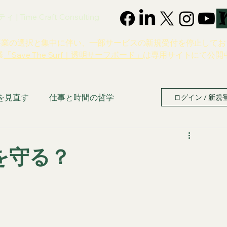
 Time Craft Consulting
事業の選択と集中に伴い、一部サービスの新規受付を停止してお
業
「Save The Surf｜透明サーフボード」
は専用サイトにて公開
を見直す
仕事と時間の哲学
ログイン / 新規
を守る？