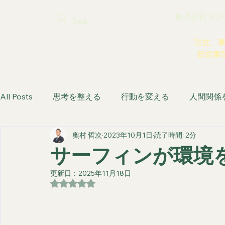
株式会社ラフティ |
現在、
新規事
All Posts
思考を整える
行動を変える
人間関係
奧村 哲次
2023年10月1日
読了時間: 2分
生き方を取り戻す
サーフィンが環境
更新日：
2025年11月18日
5つ星のうちNaNと評価されています。