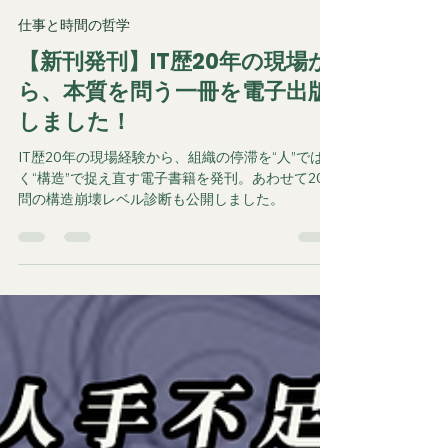
奧村 哲次
2月19日
読了時間: 3分
仕事と時間の哲学
【新刊発刊】IT歴20年の現場か
ら、本質を問う一冊を電子出版
しました！
IT歴20年の現場経験から、組織の停滞を“人”ではな
く“構造”で捉え直す電子書籍を発刊。あわせて20
問の構造崩壊レベル診断も公開しました。