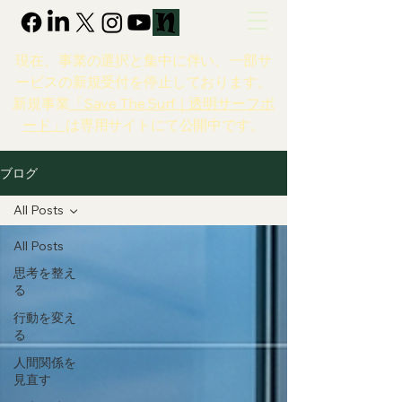
現在、事業の選択と集中に伴い、一部サ
ービスの新規受付を停止しております。
新規事業
「Save The Surf｜透明サーフボ
ード」
は専用サイトにて公開中です。
ブログ
All Posts
All Posts
思考を整え
る
行動を変え
る
人間関係を
見直す