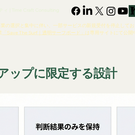
 Time Craft Consulting
事業の選択と集中に伴い、一部サービスの新規受付を停止してお
業
「Save The Surf｜透明サーフボード」
は専用サイトにて公開
4
クアップに限定する設計