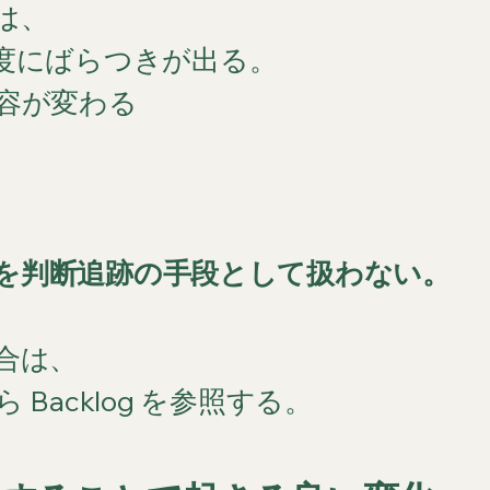
 は、
度にばらつきが出る。
容が変わる
sage を判断追跡の手段として扱わない。
合は、
Backlog を参照する。