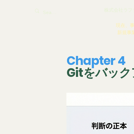
株式会社ラフティ |
現在、
新規事
Chapter 
Gitをバッ