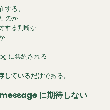
に存在する。
たのか
対する判断か
か
klog に集約される。
存しているだけ
である。
t message に期待しない