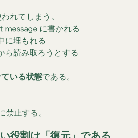
使われてしまう。
t message に書かれる
中に埋もれる
t から読み取ろうとする
せている状態
である。
に禁止する。
正しい役割は「復元」である