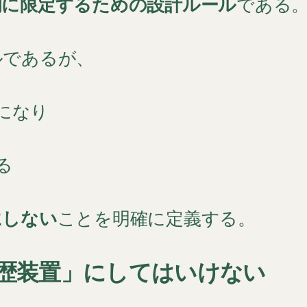
図的に限定するための設計ルール
である
ルであるが、
になり
る
にしない
ことを明確に定義する。
履歴装置」にしてはいけない