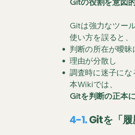
Gitの役割を意
Gitは強力なツー
使い方を誤ると、
判断の所在が曖昧
理由が分散し
調査時に迷子にな
本Wikiでは、
Gitを判断の正本
4-1.
Gitを「