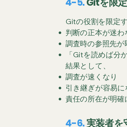
4-5.
Gitを
Gitの役割を限定
判断の正本が迷わ
調査時の参照先が
「Gitを読めば
結果として、
調査が速くなり
引き継ぎが容易に
責任の所在が明確
4-6.
実装者を