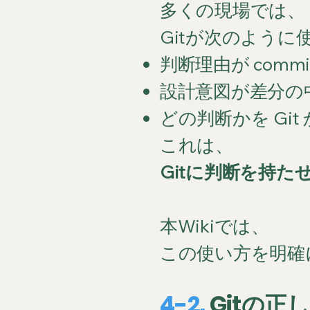
多くの現場では、
Gitが次のように
判断理由が commi
設計意図が差分の
どの判断かを Gi
これは、
Gitに判断を持た
本Wikiでは、
この使い方を明確
4-2.
Gitの