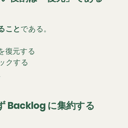
ること
である。
を復元する
ックする
、
。
 Backlog に集約する