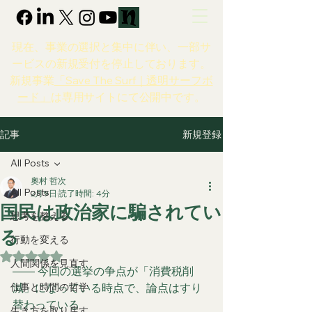
現在、事業の選択と集中に伴い、一部サ
ービスの新規受付を停止しております。
新規事業
「Save The Surf｜透明サーフボ
ード」
は専用サイトにて公開中です。
新規登録
記事
All Posts
奧村 哲次
All Posts
2月9日
読了時間: 4分
国民は政治家に騙されてい
思考を整える
る
行動を変える
5つ星のうちNaNと評価されています。
人間関係を見直す
―― 今回の選挙の争点が「消費税削
仕事と時間の哲学
減」になっている時点で、論点はすり
替わっている
生き方を取り戻す