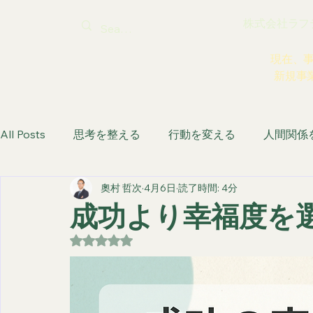
株式会社ラフティ |
現在、
新規事
All Posts
思考を整える
行動を変える
人間関係
奧村 哲次
4月6日
読了時間: 4分
生き方を取り戻す
成功より幸福度を
5つ星のうちNaNと評価されています。