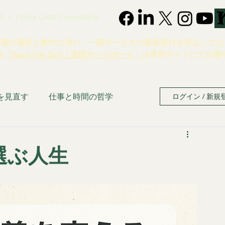
 Time Craft Consulting
事業の選択と集中に伴い、一部サービスの新規受付を停止してお
業
「Save The Surf｜透明サーフボード」
は専用サイトにて公開
を見直す
仕事と時間の哲学
ログイン / 新規
選ぶ人生