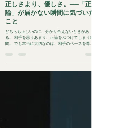
奧村 哲次
2025年11月10日
読了時間: 4分
思考を整える
正しさより、優しさ。──「正
論」が届かない瞬間に気づいた
こと
どちらも正しいのに、分かり合えないときがあ
る。 相手を思うあまり、正論をぶつけてしまう瞬
間。 でも本当に大切なのは、相手のペースを尊重
する優しさかもしれない。 SNSが騒がしい時代だ
からこそ、「正しさより、優しさ」を選びたい──
そんな静かな気づきの記録。