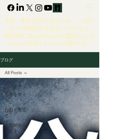
現在、事業の選択と集中に伴い、一部サ
ービスの新規受付を停止しております。
新規事業
「Save The Surf｜透明サーフボ
ード」
は専用サイトにて公開中です。
ブログ
All Posts
All Posts
思考を整え
る
行動を変え
る
人間関係を
見直す