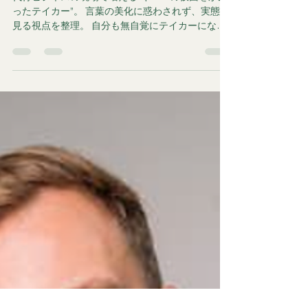
人間関係を見直す
「ギバー」と「テイカー」──
言葉の美化に騙されないために
代行ビジネスの現場で増える“ギバーの仮面をかぶ
ったテイカー”。 言葉の美化に惑わされず、実態を
見る視点を整理。 自分も無自覚にテイカーになら
ないための内省と行動原則。 ラフティが選ぶ「結
果で示すギブ」の姿勢とは。