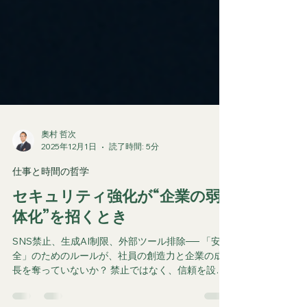
奧村 哲次
2025年12月1日
読了時間: 5分
仕事と時間の哲学
セキュリティ強化が“企業の弱
体化”を招くとき
SNS禁止、生成AI制限、外部ツール排除── 「安
全」のためのルールが、社員の創造力と企業の成