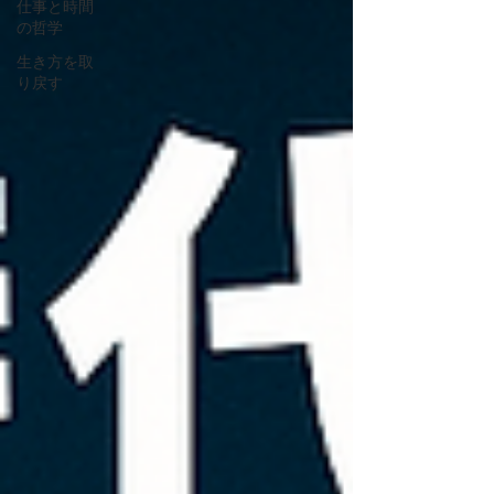
仕事と時間
の哲学
生き方を取
り戻す