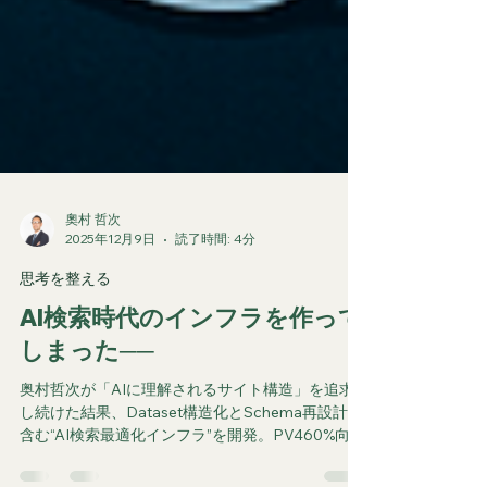
奧村 哲次
2025年12月9日
読了時間: 4分
思考を整える
AI検索時代のインフラを作って
しまった──
奥村哲次が「AIに理解されるサイト構造」を追求
し続けた結果、Dataset構造化とSchema再設計を
含む“AI検索最適化インフラ”を開発。PV460%向上