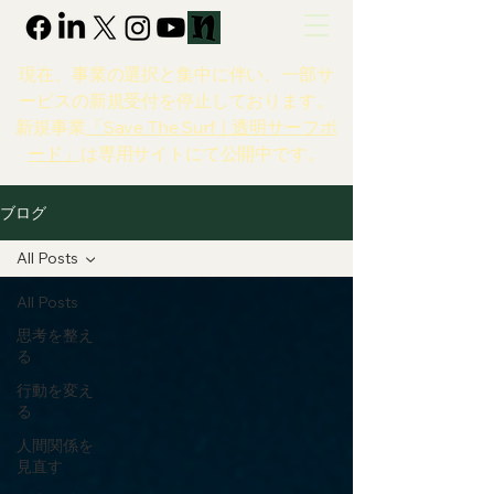
現在、事業の選択と集中に伴い、一部サ
ービスの新規受付を停止しております。
新規事業
「Save The Surf｜透明サーフボ
ード」
は専用サイトにて公開中です。
ブログ
All Posts
All Posts
思考を整え
る
行動を変え
る
人間関係を
見直す