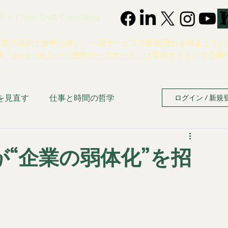
 Time Craft Consulting
事業の選択と集中に伴い、一部サービスの新規受付を停止してお
業
「Save The Surf｜透明サーフボード」
は専用サイトにて公開
を見直す
仕事と時間の哲学
ログイン / 新規
“企業の弱体化”を招