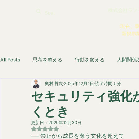
株式会社ラフティ |
現在、
新規事
All Posts
思考を整える
行動を変える
人間関係
奧村 哲次
2025年12月1日
読了時間: 5分
生き方を取り戻す
セキュリティ強化が
くとき
更新日：
2025年12月30日
5つ星のうちNaNと評価されています。
── 禁止から成長を奪う文化を超えて