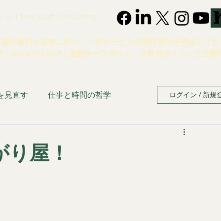
 Time Craft Consulting
事業の選択と集中に伴い、一部サービスの新規受付を停止してお
業
「Save The Surf｜透明サーフボード」
は専用サイトにて公開
を見直す
仕事と時間の哲学
ログイン / 新規
がり屋！