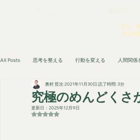
株式会社ラフティ |
現在、
新規事
All Posts
思考を整える
行動を変える
人間関係
奧村 哲次
2021年11月30日
読了時間: 3分
生き方を取り戻す
究極のめんどくさ
更新日：
2025年12月9日
5つ星のうちNaNと評価されています。