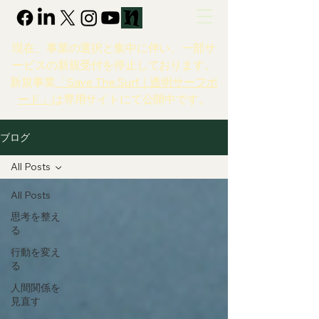
現在、事業の選択と集中に伴い、一部サ
ービスの新規受付を停止しております。
新規事業
「Save The Surf｜透明サーフボ
ード」
は専用サイトにて公開中です。
ブログ
All Posts
All Posts
思考を整え
る
行動を変え
る
人間関係を
見直す