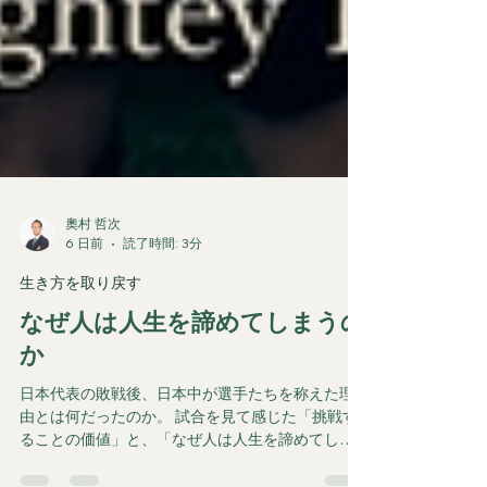
奧村 哲次
6 日前
読了時間: 3分
生き方を取り戻す
なぜ人は人生を諦めてしまうの
か
日本代表の敗戦後、日本中が選手たちを称えた理
由とは何だったのか。 試合を見て感じた「挑戦す
ることの価値」と、「なぜ人は人生を諦めてしま