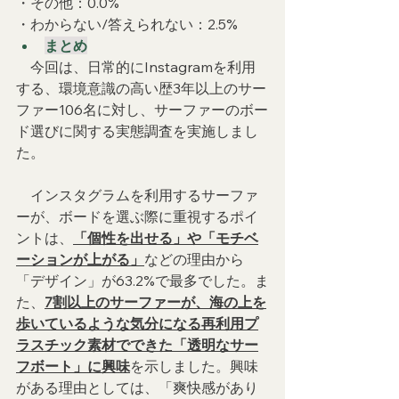
・その他：0.0%
・わからない/答えられない：2.5%
まとめ
　今回は、日常的にInstagramを利用
する、環境意識の高い歴3年以上のサー
ファー106名に対し、サーファーのボー
ド選びに関する実態調査を実施しまし
た。
　インスタグラムを利用するサーファ
ーが、ボードを選ぶ際に重視するポイ
ントは、
「個性を出せる」や「モチベ
ーションが上がる」
などの理由から
「デザイン」が63.2%で最多でした。ま
た、
7割以上のサーファーが、海の上を
歩いているような気分になる再利用プ
ラスチック素材でできた「透明なサー
フボート」に興味
を示しました。興味
がある理由としては、「爽快感があり