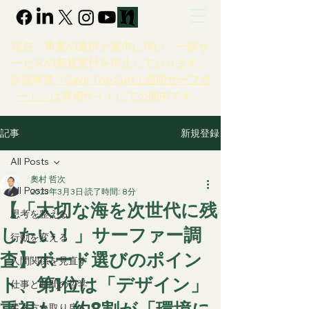
現在、事業の選択と集中に伴い、一部サ
ービスの新規受付を停止しております。
新規事業
「Save The Surf｜透明サーフボ
ード」
は専用サイトにて公開中です。
新規登録
記事
All Posts
奧村 哲次
All Posts
2023年3月3日
読了時間: 8分
【「大切な海を次世代に残
思考を整える
したい！」サーファー調
行動を変える
査】ボード選びのポイン
人間関係を見直す
ト、第1位は「デザイン」
仕事と時間の哲学
生き方を取り戻す