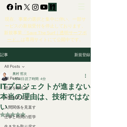
現在、事業の選択と集中に伴い、一部サ
ービスの新規受付を停止しております。
新規事業
「Save The Surf｜透明サーフボ
ード」
は専用サイトにて公開中です。
新規登録
記事
All Posts
奧村 哲次
All Posts
1月22日
読了時間: 4分
ITプロジェクトが進まない
思考を整える
本当の理由は、技術ではな
行動を変える
い
人間関係を見直す
5つ星のうちNaNと評価されています。
仕事と時間の哲学
生き方を取り戻す